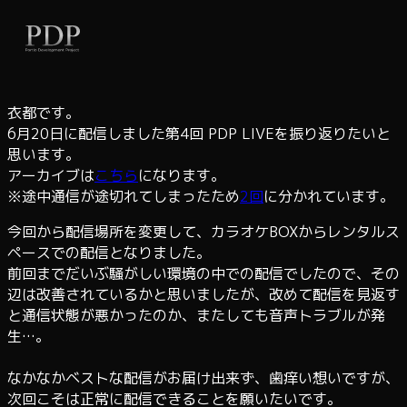
内
容
を
ス
衣都です。
キ
6月20日に配信しました第4回 PDP LIVEを振り返りたいと
ッ
思います。
プ
アーカイブは
こちら
になります。
※途中通信が途切れてしまったため
2回
に分かれています。
今回から配信場所を変更して、カラオケBOXからレンタルス
ペースでの配信となりました。
前回までだいぶ騒がしい環境の中での配信でしたので、その
辺は改善されているかと思いましたが、改めて配信を見返す
と通信状態が悪かったのか、またしても音声トラブルが発
生…。
なかなかベストな配信がお届け出来ず、歯痒い想いですが、
次回こそは正常に配信できることを願いたいです。