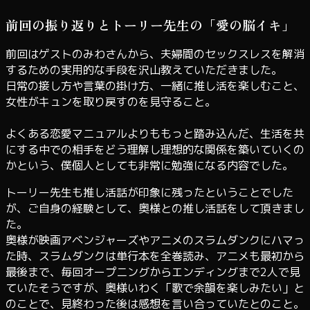
前回の振り返りとトーリー先生の「愛の脳イキ」
前回はゲストのみわさんから、夫婦間のセックスレスを解消
するための実用的な手段を沢山教えていただきました。
日常の接し方や言葉の掛け方、一緒に推し活を楽しむこと、
女性がキュンを取り戻すのを見守ること。
よくある恋愛マニュアルよりももっと踏み込んだ、生活を共
にする中での相手をどう理解し理想的な関係を築いていくの
かという、僕個人としても非常に勉強になる内容でした。
トーリー先生も推し活話が印象に残ったということでした
が、ご自身の経験として、奥様との推し活話をして頂きまし
た。
奥様が映画アベンジャーズやアニメのスラムダンクにハマっ
た時、スラムダンクは単行本を全巻読み、アニメも最初から
最後まで、毎回オープニングからエンディングまで2人で見
ていたそうですが、奥様いわく「歌で余韻を楽しみたい」と
のことで、見終わった後は感想を言い合っていたとのこと。