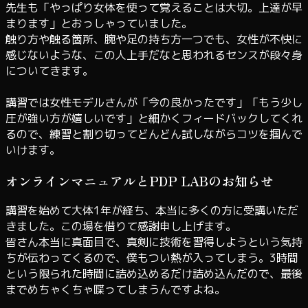
先生も「やっぱり女体を使って覚えることは大切。上達が早
まります」とおっしゃっていました。
触り方や触る箇所、腕や足の持ち方一つでも、女性が不快に
感じないような、この人上手だなと思われるセンスが段々身
についてきます。
講習では女性モデルさんが「今の良かったです」「もう少し
圧が強い方が嬉しいです」と細かくフィードバックしてくれ
るので、練習と割り切ってどんどん試しながらコツを掴んで
いけます。
オンラインマニュアルとPDP LABのお知らせ
講習を始めて大体1年が経ち、本当に多くの方に受講いただ
きました。この場を借りて感謝申し上げます。
皆さん本当に真面目で、真剣に技術を習得しようという気持
ちが伝わってくるので、僕もつい熱が入ってしまう。3時間
という限られた時間に詰め込めるだけ詰め込んだので、最後
までめちゃくちゃ喋ってしまうんですよね。