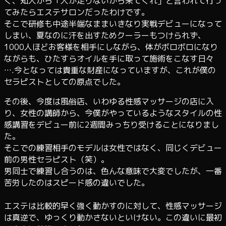
く、知人から「人が足りないから来てくれ」と言われて行っ
てみたらエステサロンだったわけです。
そこで研修も中途半端なままいきなり実戦デビューになって
しまい、夏なのに汗を出すためクーラーもつけられず、
1000人ほどお客様を相手にしながら、体がボロボロになり
ながらも、ひたすらオイルを手に取って施術をこなす日々
….今となっては貴重な財産になっていますが、これが僕の
セラピストとしての原点でした。
その後、今度は風俗店、いわゆる性感マッサージの店に入
り、女性の講師から、今僕がやっているようなスタイルの性
感講習をデビュー前に2週間みっちり受けることになりまし
た。
そこでの練習相手のモデルは女性ではなく、同じくデビュー
前の男性セラピスト（笑）。
男同士で練習し合うのは、色んな意味で大変でしたが、一番
苦労したのはスピード感の違いでした。
エステは比較的早く強く動かすのに対して、性感マッサージ
は真逆で、ゆっくり動かさないといけない。この違いに最初