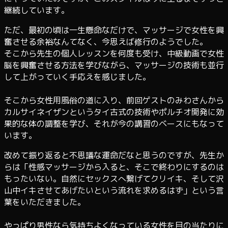
継続しています。
ただ、最初の頃は一生懸命なだけで、マッサージで女性を興
奮させる余裕なんてなく、今思えば修行のようでした。
そこから先生の個人レッスンを何度も受け、中級動画で女性
脳を興奮させる方法を学びながら、マッサージの技術も並行
して上がっていく手応えを感じました。
そこから女性用風俗の道に入り、前回ゲストのみわさんから
カルサイネイザンというタイ古式の技術やポルチオ開発に効
果的な体の調整を学び、それが今の講習のベースにもなって
います。
改めて振り返ると不思議な運命だなと思うのですが、先生か
らは「性感マッサージから入ると、そこで終わりにするのは
もったいない。自然にセックスへ繋げてクリイキ、そして沢
山中イキさせてあげたいという流れを求めるはず」という言
葉をいただきました。
やっぱり男性なら気持ちよくなっている女性を目の当たりに