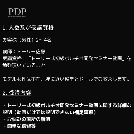
内
容
を
1. 人数及び受講資格
ス
キ
お客様（男性）2～4名
ッ
講師：トーリー佐藤
プ
受講資格：「トーリー式初級ポルチオ開発セミナー動画」を
勉強頂いていること
モデル女性は不在、膣に近い模型とドールでお教えします。
2. 受講内容
・トーリー式初級ポルチオ開発セミナー動画に関する詳細な
説明（動画だけでは説明できない補足事項）
・お悩みの箇所の解消
・簡単な練習等