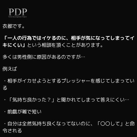
内
容
を
衣都です。
ス
「一人の行為ではイケるのに、相手が気になってしまってイ
キ
キにくい」
という相談を頂くことがあります。
ッ
プ
多くは男性側に原因があるのですが…
例えば
・相手がイカせようとするプレッシャーを感じてしまってい
る
・「気持ち良かった？」と聞かれてしまって答えにくい…
・前戯が雑で短い
・自分は全然気持ち良くなってないのに、「〇〇して」と命
令される