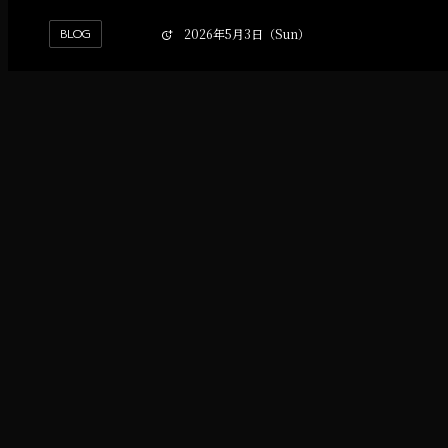
BLOG
2026年5月3日（Sun）
ポルチオ開発に性感マッサージが効果的な
理由について
衣都です。
今回は、私が担当している「性感マッサージ講習」について、
なぜこの講習を行っているのか、そしてポルチオ開発との関係
性についてお伝えいたします。
PDPでは、トーリー先生のポルチオ開発セミナーと並んで、私